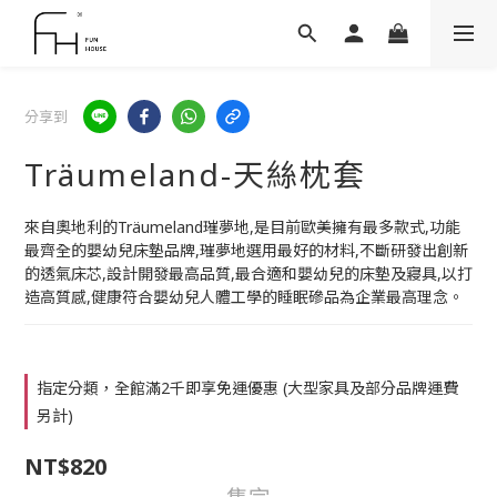
分享到
Träumeland-天絲枕套
來自奧地利的Träumeland璀夢地,是目前歐美擁有最多款式,功能
最齊全的嬰幼兒床墊品牌,璀夢地選用最好的材料,不斷研發出創新
的透氣床芯,設計開發最高品質,最合適和嬰幼兒的床墊及寢具,以打
造高質感,健康符合嬰幼兒人體工學的睡眠磣品為企業最高理念。
指定分類，全館滿2千即享免運優惠 (大型家具及部分品牌運費
另計)
NT$820