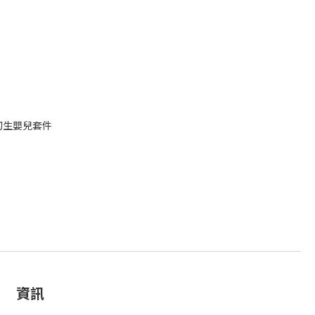
ver-初生嬰兒套件
資訊