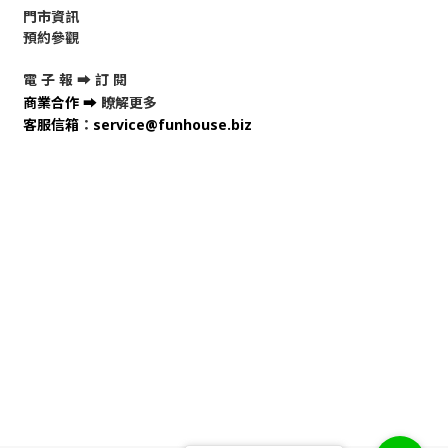
門市資訊
預約參觀
電 子 報 ➡
訂 閱
商業合作
➡
瞭解更多
客服信箱
：
service@funhouse.biz