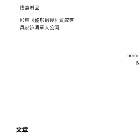
禮盒贈品
影集《整形過後》質感家
具家飾清單大公開
nom
N
文章