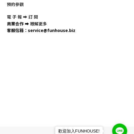
預約參觀
電 子 報 ➡
訂 閱
商業合作
➡
瞭解更多
客服信箱
：
service@funhouse.biz
歡迎加入FUNHOUSE!