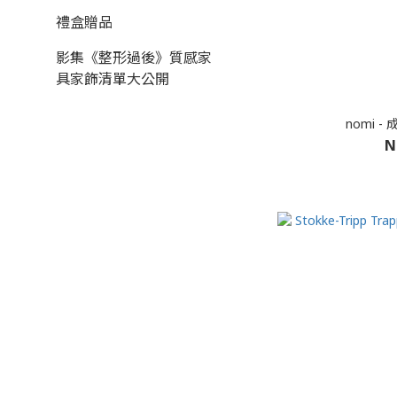
禮盒贈品
影集《整形過後》質感家
具家飾清單大公開
nomi -
N