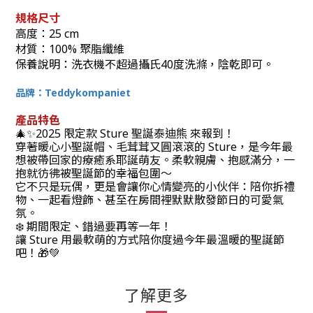
規格尺寸
高度：25 cm
材質：
100% 聚脂纖維
保養說明：洗衣機不超過攝氏40度洗滌，陰乾即可。
品牌：Teddykompaniet
產品特色
🎄✨2025 限定款 Sture 聖誕泰迪熊 來報到！
穿著暖心小聖誕帽、毛茸茸又圓滾滾的 Sture，是今年最
想被帶回家的療癒系耶誕萌友。柔軟親膚、抱感滿分，一
抱就彷彿被聖誕節的幸福包圍～
它不只是玩偶，更是會讓你心情變亮的小伙伴：陪你拆禮
物、一起看燈飾、甚至在房間裡默默散發節日的可愛氣
氛。
❄️ 期間限定、錯過要再等一年！
讓 Sture 用最軟萌的方式陪你度過今年最溫暖的聖誕節
吧！🎁💚
了解更多