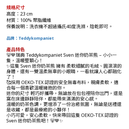
規格尺寸
高度：23 cm
材質：
100% 聚脂纖維
保養說明：洗衣機不超過攝氏40度洗滌，陰乾即可。
品牌：Teddykompaniet
產品特色
🐻🤎瑞典 Teddykompaniet Sven 迷你奶茶熊 – 小小一
隻，溫暖整顆心！
✨
這隻 Sven 迷你奶茶熊 擁有 柔軟細膩的毛絨、圓滾滾的
身體，還有一雙溫柔無辜的小眼睛，一看就讓人心都融化
了！
🥰採用 OEKO-TEX 認證的安全無毒布料，親膚柔軟，適
合每一個喜歡溫暖擁抱的你。
迷你的尺寸 輕巧好攜帶，無論放在包包裡陪你出門，還是
窩在床邊靜靜陪伴，都能帶來滿滿的安心感。
溫暖的奶茶色調，更增添了一份治癒氛圍，無論是送禮還
是收藏，都是最療癒的小夥伴！
小巧可愛，安心柔軟，快來帶回這隻 OEKO-TEX 認證的
Sven 迷你奶茶熊吧！🐻🤎✨