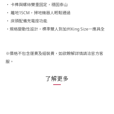
‧ 卡榫與螺絲雙重固定，穩固泰山
‧ 離地15CM，掃地機器人輕鬆通過
‧ 床頭配備充電座功能
‧規格變動性設計，標準雙人到加州King Size一應具全
※價格不包含運費及組裝費，如欲瞭解詳情請洽官方客
服。
了解更多