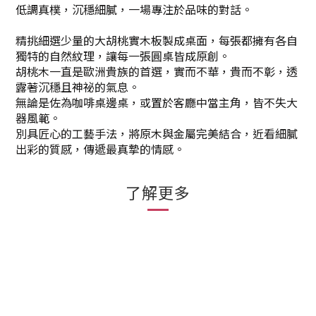
低調真樸，沉穩細膩，
一場專注於品味的對話。
精挑細選少量的大胡桃實木板製成桌面，每張都擁有各自
獨特的自然紋理，讓每一張圓桌皆成原創。
胡桃木一直是歐洲貴族的首選，實而不華，貴而不彰，透
露著沉穩且神祕的氣息。
無論是佐為咖啡桌邊桌，或置於客廳中當主角，皆不失大
器風範。
別具匠心的工藝手法，將原木與金屬完美結合，近看細膩
出彩的質感，傳遞最真摯的情感。
了解更多