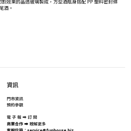
切割效果的晶透玻璃製成，方型酒瓶身搭配 PP 塑料密封條
雞尾酒。
資訊
門市資訊
預約參觀
電 子 報 ➡
訂 閱
商業合作
➡
瞭解更多
客服信箱
：
service@funhouse.biz