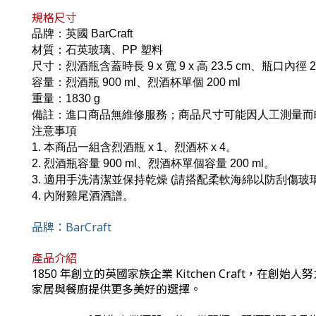
規格尺寸
品牌：英國 BarCraft
材質：石英玻璃、PP 塑料
尺寸：烈酒瓶含蓋時長 9 x 寬 9 x 高 23.5 cm、瓶口內徑 2.
容量：烈酒瓶 900 ml、烈酒杯單個 200 ml
重量：1830 g
備註：進口商品無維修服務；商品尺寸可能因人工測量而
注意事項
1. 本商品一組含烈酒瓶 x 1、烈酒杯 x 4。
2. 烈酒瓶容量 900 ml、烈酒杯單個容量 200 ml。
3. 適用手洗清潔並保持乾燥 (請搭配柔軟海綿以防刮傷玻
4. 內附雞尾酒酒譜。
品牌：
BarCraft
產品介紹
1850 年創立的英國家族企業 Kitchen Craft
家居與餐廚提供更多美好的選擇。