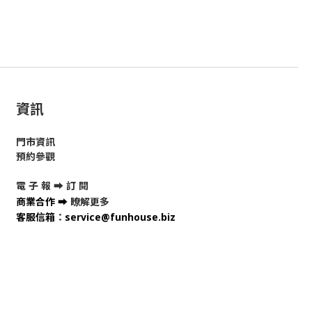
資訊
門市資訊
預約參觀
電 子 報 ➡
訂 閱
商業合作
➡
瞭解更多
客服信箱
：
service@funhouse.biz