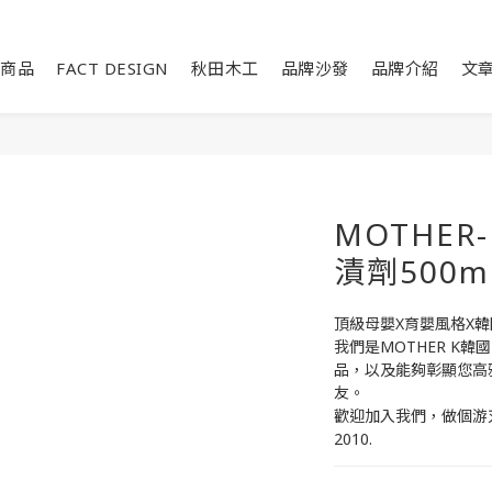
商品
FACT DESIGN
秋田木工
品牌沙發
品牌介紹
文
MOTHER
漬劑500m
頂級母嬰X育嬰風格X
我們是MOTHER K
品，以及能夠彰顯您高
友。
歡迎加入我們，做個游刃有餘的
2010.