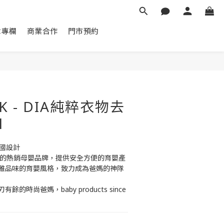
章專欄
商業合作
門市預約
立即購買
-K - DIA純粹衣物去
l
韓國設計
韓國的熱銷母嬰品牌，提供安全方便的育嬰產
雅品味的育嬰風格，致力成為爸媽的神隊
時尚爸媽，baby products since 