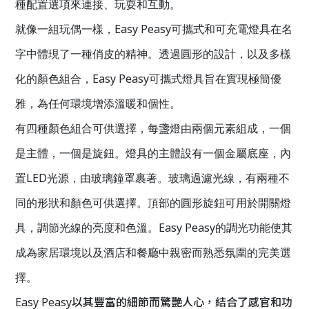
種配置選項來連接、玩耍和互動。
Easy Peasy
就像一組玩偶一樣，
可攜式和可充電燈具在名
字中體現了一種俏皮的精神。透過圓形的設計，以及多樣
Easy Peasy
化的顏色組合，
可攜式燈具旨在實現極簡優
雅，為任何環境增添溫暖和個性。
有四種顏色組合可供選擇，每盞燈由兩個元素組成，一個
是主體，一個是旋鈕。燈具的主體設有一個金屬底座，內
LED
置
光源，由玻璃鐘罩裹著。玻璃過濾光線，有兩種不
同的形狀和顏色可供選擇。頂部的圓形旋鈕可用於開關燈
Easy Peasy
具，調節光線的亮度和色溫。
的調光功能使其
成為家居環境以及酒店和餐廳中親密而熟悉氛圍的完美選
擇。
Easy Peasy
以其豐富的細節而驚艷人心，結合了感官和功