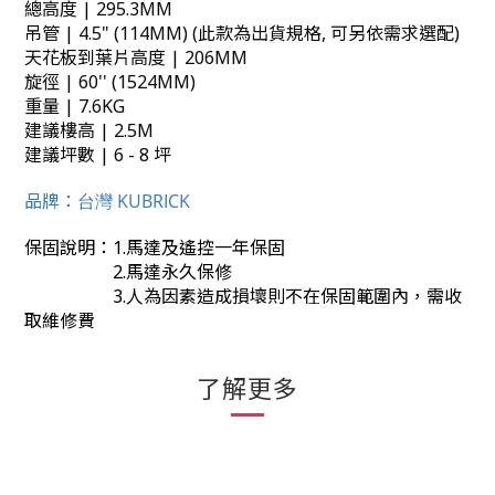
總高度 | 295.3MM
吊管 | 4.5" (114MM) (此款為出貨規格, 可另依需求選配)
天花板到葉片高度 | 206MM
旋徑 | 60'' (1524MM)
重量 | 7.6KG
建議樓高 | 2.5M
建議坪數 | 6 - 8 坪
品牌：
台灣 KUBRICK
保固說明：1.馬達及遙控一年保固
2.馬達永久保修
3.人為因素造成損壞則不在保固範圍內，需收
取維修費
了解更多