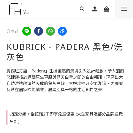
分享到
KUBRICK - PADERA 黑色/洗
灰色
將西班牙語「Padera」生機盎然的景境引入設計概念，予人猶如
恣肆穿梭於遼闊原生草原與藍天白雲之間的自由翱翔，琢磨出大
自然洗禮般渾然天成的葉片曲線，大幅度提升空氣漩流，更顯著
反映在居家節能績效，展現別具一格的生活知性之美
指定分類，全館滿2千即享免運優惠 (大型家具及部分品牌運費
另計)