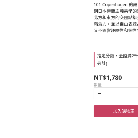
101 Copenhag
到日本極簡主義美學的滋養
北方和東方的交匯點都
滿活力，並以自由表達為
又不影響趣味性和個性
指定分類，全館滿2千
另計)
NT$1,780
數量
加入購物車