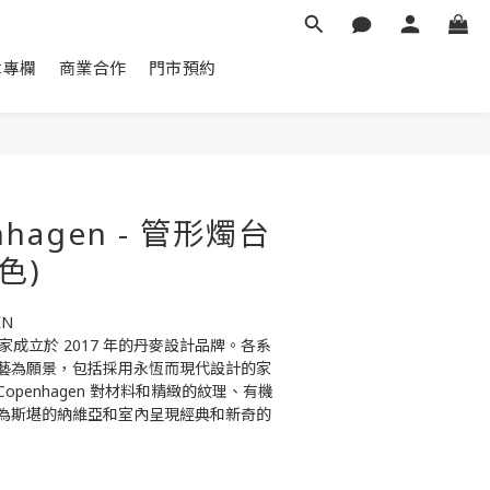
章專欄
商業合作
門市預約
立即購買
nhagen - 管形燭台
色)
EN
 是一家成立於 2017 年的丹麥設計品牌。各系
藝為願景，包括採用永恆而現代設計的家
Copenhagen 對材料和精緻的紋理、有機
為斯堪的納維亞和室內呈現經典和新奇的