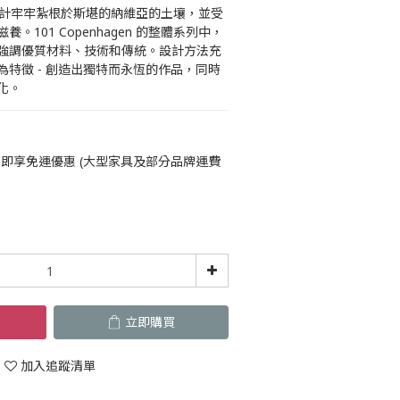
en 的設計牢牢紮根於斯堪的納維亞的土壤，並受
。101 Copenhagen 的整體系列中，
強調優質材料、技術和傳統。設計方法充
特徵 - 創造出獨特而永恆的作品，同時
化。
即享免運優惠 (大型家具及部分品牌運費
立即購買
加入追蹤清單