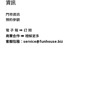
資訊
門市資訊
預約參觀
電 子 報 ➡
訂 閱
商業合作
➡
瞭解更多
客服信箱
：
service@funhouse.biz