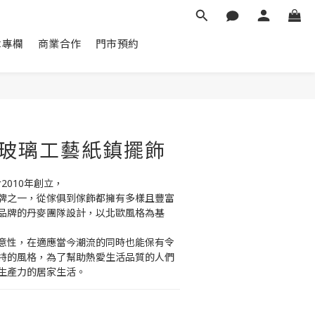
章專欄
商業合作
門市預約
立即購買
 - 玻璃工藝紙鎮擺飾
於2010年創立，
牌之一，從傢俱到傢飾都擁有多樣且豐富
品牌的丹麥團隊設計，以北歐風格為基
意性，在適應當今潮流的同時也能保有令
特的風格，為了幫助熱愛生活品質的人們
生產力的居家生活。