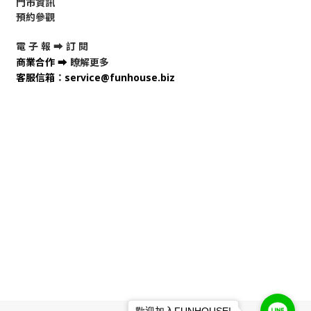
門市資訊
預約參觀
電 子 報 ➡
訂 閱
商業合作
➡
瞭解更多
客服信箱
：
service@funhouse.biz
歡迎加入FUNHOUSE!