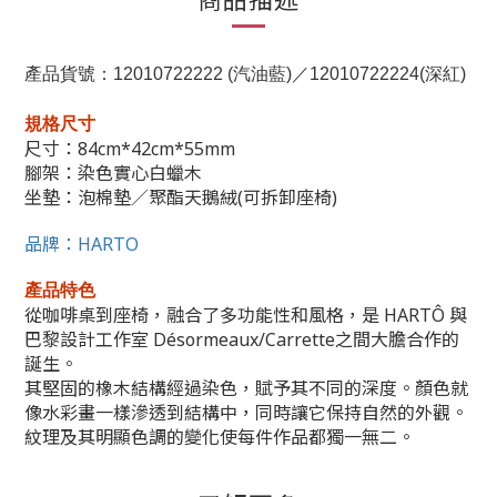
產品貨號：12010722222 (汽油藍)／12010722224(深紅)
規格尺寸
尺寸：84cm*
42
cm*
55mm
腳架：染色實心白蠟木
坐墊：泡棉墊／聚酯天鵝絨(可拆卸座椅)
品牌：HARTO
產品特色
從咖啡桌到座椅，融合了多功能性和風格，是 HARTÔ 與
巴黎設計工作室 Désormeaux/Carrette之間大膽合作的
誕生。
其堅固的橡木結構經過染色，賦予其不同的深度。顏色就
像水彩畫一樣滲透到結構中，同時讓它保持自然的外觀。
紋理及其明顯色調的變化使每件作品都獨一無二。