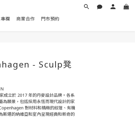
章專欄
商業合作
門市預約
立即購買
hagen - Sculp凳
EN
 是一家成立於 2017 年的丹麥設計品牌。各系
藝為願景，包括採用永恆而現代設計的家
Copenhagen 對材料和精緻的紋理、有機
為斯堪的納維亞和室內呈現經典和新奇的