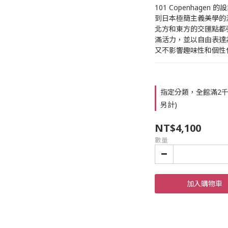
101 Copenhag
到日本極簡主義美學的滋養
北方和東方的交匯點都
滿活力，並以自由表達為
又不影響趣味性和個性
指定分類，全館滿2千
另計)
NT$4,100
數量
加入購物車