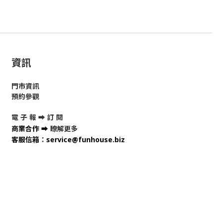
資訊
門市資訊
預約參觀
電 子 報 ➡
訂 閱
商業合作
➡
瞭解更多
客服信箱
：
service@funhouse.biz