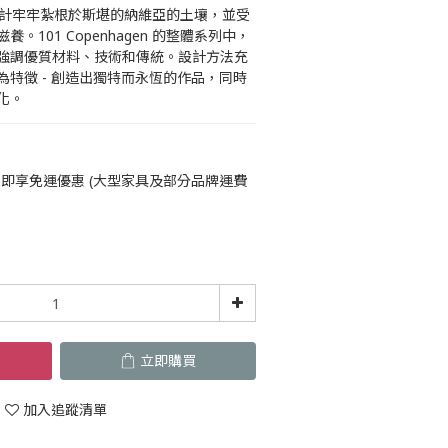
en 的設計牢牢紮根於斯堪的納維亞的土壤，並受
。101 Copenhagen 的整體系列中，
強調優質材料、技術和傳統。設計方法充
特徵 - 創造出獨特而永恆的作品，同時
化。
即享免運優惠 (大型家具及部分品牌運費
立即購買
加入追蹤清單