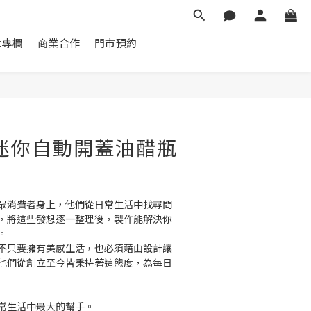
章專欄
商業合作
門市預約
立即購買
 - 迷你自動開蓋油醋瓶
在大眾消費者身上，他們從日常生活中找尋問
，將這些發想逐一整理後，製作能解決你
。
我們不只要擁有美感生活，也必須藉由設計讓
他們從創立至今皆秉持著這態度，為每日
你日常生活中最大的幫手。