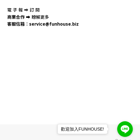
電 子 報 ➡
訂 閱
商業合作
➡
瞭解更多
客服信箱
：
service@funhouse.biz
歡迎加入FUNHOUSE!