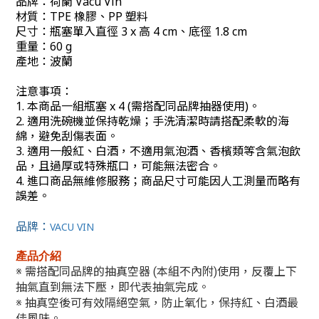
品牌：荷蘭 Vacu Vin
材質：TPE 橡膠、PP 塑料
尺寸：瓶塞單入直徑 3 x 高 4 cm、底徑 1.8 cm
重量：60 g
產地：波蘭
注意事項：
1. 本商品一組瓶塞 x 4 (需搭配同品牌抽器使用)。
2. 適用洗碗機並保持乾燥；手洗清潔時請搭配柔軟的海
綿，避免刮傷表面。
3. 適用一般紅、白酒，不適用氣泡酒、香檳類等含氣泡飲
品，且過厚或特殊瓶口，可能無法密合。
4. 進口商品無維修服務；商品尺寸可能因人工測量而略有
誤差。
品牌：
VACU VIN
產品介紹
※ 需搭配同品牌的抽真空器 (本組不內附)使用，反覆上下
抽氣直到無法下壓，即代表抽氣完成。
※ 抽真空後可有效隔絕空氣，防止氧化，保持紅、白酒最
佳風味。