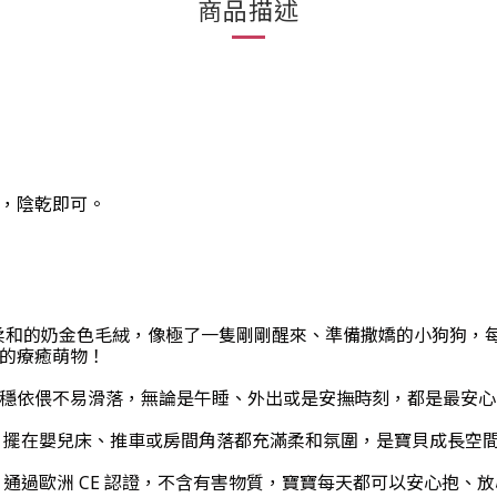
商品描述
滌，陰乾即可。
幼犬，以溫暖柔和的奶金色毛絨，像極了一隻剛剛醒來、準備撒嬌的小狗狗
情的療癒萌物！
，穩穩依偎不易滑落，無論是午睡、外出或是安撫時刻，都是最安
床上，擺在嬰兒床、推車或房間角落都充滿柔和氛圍，是寶貝成長空
柔順，通過歐洲 CE 認證，不含有害物質，寶寶每天都可以安心抱、放