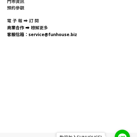
門市資訊
預約參觀
電 子 報 ➡
訂 閱
商業合作
➡
瞭解更多
客服信箱
：
service@funhouse.biz