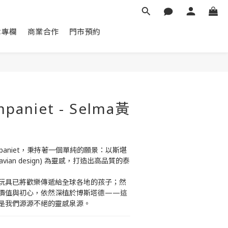
章專欄
商業合作
門市預約
立即購買
paniet - Selma黃
ompaniet，秉持著一個單純的願景：以斯堪
navian design) 為靈感，打造出高品質的泰
玩具已將歡樂傳遞給全球各地的孩子；然
價值與初心，依然深植於博斯塔德——這
是我們源源不絕的靈感泉源。