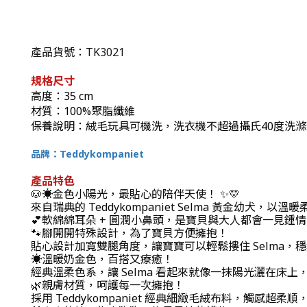
產品貨號：
TK3021
規格尺寸
高度：35 cm
材質：100%聚脂纖維
保養說明：絨毛玩具可機洗，洗衣機不超過攝氏40度洗
品牌：Teddykompaniet
產品特色
🐶☀️金色小陽光，最貼心的陪伴天使！ ✨💛
來自瑞典的 Teddykompaniet Selma 黃金
💕軟綿綿耳朵 + 圓潤小鼻頭，是寶貝與大人都會一見鍾
🐾腳開開特殊設計，為了寶貝方便擁抱！
貼心設計加寬雙腿角度，讓寶寶可以輕鬆摟住 Selma
☀️溫暖奶金色，百搭又療癒！
經典溫柔色系，讓 Selma 看起來就像一抹陽光灑在
🌿親膚材質，呵護每一次擁抱！
採用 Teddykompaniet 經典細緻毛絨布料，觸感超