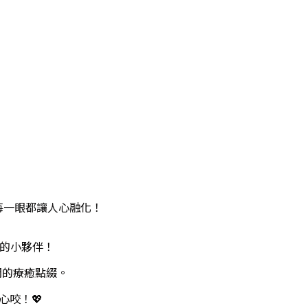
，每一眼都讓人心融化！
心的小夥伴！
間的療癒點綴。
心咬！💖