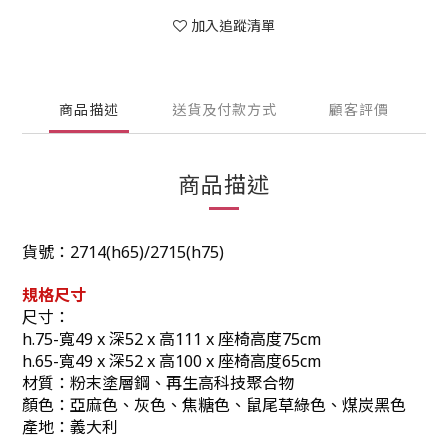
加入追蹤清單
商品描述
送貨及付款方式
顧客評價
商品描述
貨號：
2714(h65)/2715(h75)
規格尺寸
尺寸
：
h.75-
寬
49 x
深
52 x
高
111 x
座椅高度
75
cm
h.65-
寬
49 x
深
52 x
高
100 x
座椅高度6
5
cm
材質
：
粉末塗層鋼、再生高科技聚合物
顏色
：
亞麻色、灰色、焦糖色、鼠尾草綠色
、
煤炭黑色
產地：義大利