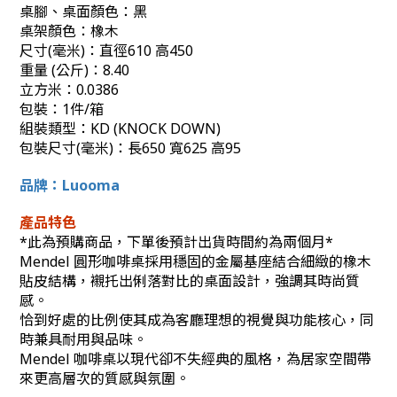
桌腳、桌面顏色：黑
桌架顏色：橡木
尺寸(毫米)：直徑610
高450
重量 (公斤)
：8.40
立方米
：0.0386
包裝：
1件/箱
組裝類型：
KD (KNOCK DOWN)
包裝尺寸
(毫米)
：
長650 寬625 高95
品牌：Luooma
產品特色
*
此為預購商品，下單後預計出貨時間約為兩個月
*
Mendel 圓形咖啡桌採用穩固的金屬基座結合細緻的橡木
貼皮結構，襯托出俐落對比的桌面設計，強調其時尚質
感。
恰到好處的比例使其成為客廳理想的視覺與功能核心，同
時兼具耐用與品味。
Mendel 咖啡桌以現代卻不失經典的風格，為居家空間帶
來更高層次的質感與氛圍。