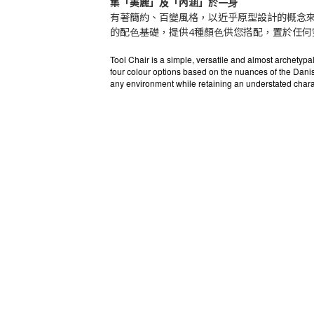
集「美麗」及「內涵」於⼀⾝
有著簡約、百變風格，以近乎原型設計的概念來
的配⾊基礎，提供4種顏⾊供您搭配，置於任何
Tool Chair is a simple, versatile and almost archetypal
four colour options based on the nuances of the Danis
any environment while retaining an understated chara