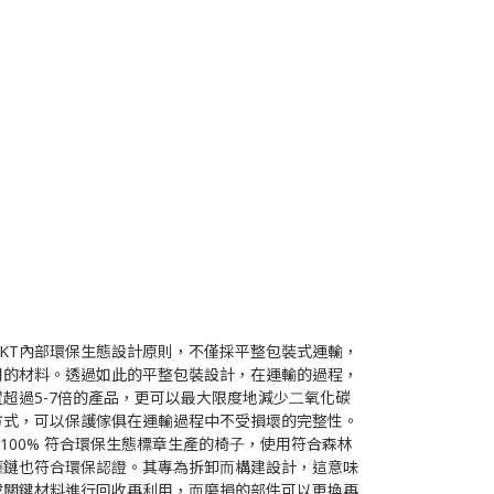
」符合TAKT內部環保⽣態設計原則，不僅採平整包裝式運輸，
⽤的材料。透過如此的平整包裝設計，在運輸的過程，
置超過5-7倍的產品，更可以最⼤限度地減少⼆氧化碳
⽅式，可以保護傢俱在運輸過程中不受損壞的完整性。
」是⼀款 100% 符合環保⽣態標章⽣產的椅⼦，使⽤符合森林
應鏈也符合環保認證。其專為拆卸⽽構建設計，這意味
成關鍵材料進⾏回收再利⽤，⽽磨損的部件可以更換再