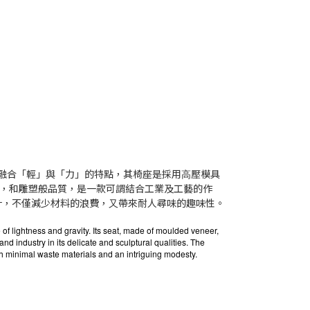
r」巧妙地融合「輕」與「⼒」的特點，其椅座是採⽤⾼壓模具
，和雕塑般品質，是⼀款可謂結合⼯業及⼯藝的作
計，不僅減少材料的浪費，⼜帶來耐⼈尋味的趣味性。
f lightness and gravity. Its seat, made of moulded veneer,
and industry in its delicate and sculptural qualities. The
th minimal waste materials and an intriguing modesty.