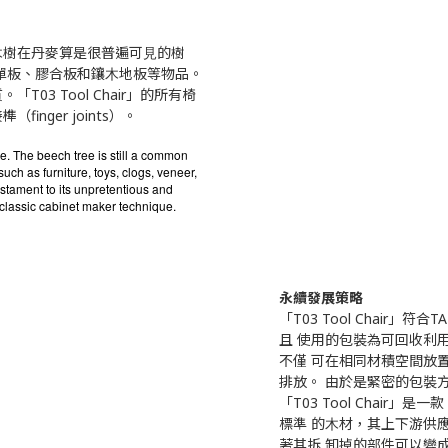
⽊樹在丹麥算是很普遍可⾒的樹
單板、膠合板和鑲⽊地板等物品。
3 Tool Chair」的所有椅
nger joints）。
le. The beech tree is still a common
uch as furniture, toys, clogs, veneer,
estament to its unpretentious and
 classic cabinet maker technique.
永續發展策略
「T03 Tool Chair
且 使⽤的包裝為可回收利
不僅 可在相同材積空間放
排放。 由於是緊密的包裝
「T03 Tool Chair
標準 的⽊材，其上下游供
著其拆 卸掉的部件可以變