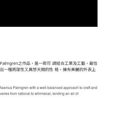
 Palmgren之作品，是⼀款可 謂結合⼯業及⼯藝，最恰
出⼀種既理性⼜異想天開的性 格，擁有美麗的外表上
 Rasmus Palmgren with a well-balanced approach to craft and
 varies from rational to whimsical, lending an air of