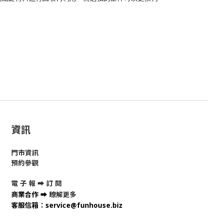
資訊
門市資訊
預約參觀
電 子 報 ➡
訂 閱
商業合作
➡
瞭解更多
客服信箱
：
service@funhouse.biz