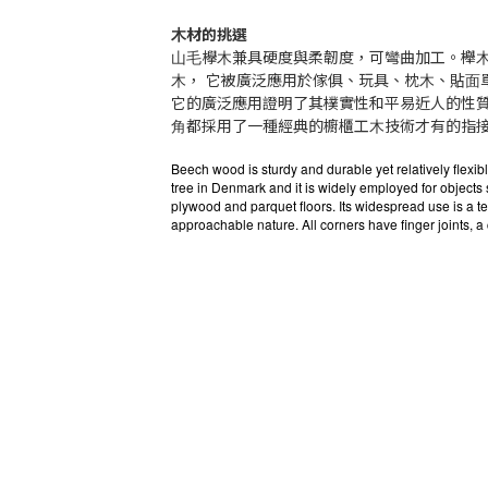
⽊材的挑選
⼭⽑欅⽊兼具硬度與柔韌度，可彎曲加⼯。櫸
⽊， 它被廣泛應⽤於傢俱、玩具、枕⽊、貼⾯
它的廣泛應⽤證明了其樸實性和平易近⼈的性質。「T0
⾓都採⽤了⼀種經典的櫥櫃⼯⽊技術才有的指接榫（fi
Beech wood is sturdy and durable yet relatively flexib
tree in Denmark and it is widely employed for objects s
plywood and parquet floors. Its widespread use is a t
approachable nature. All corners have finger joints, a