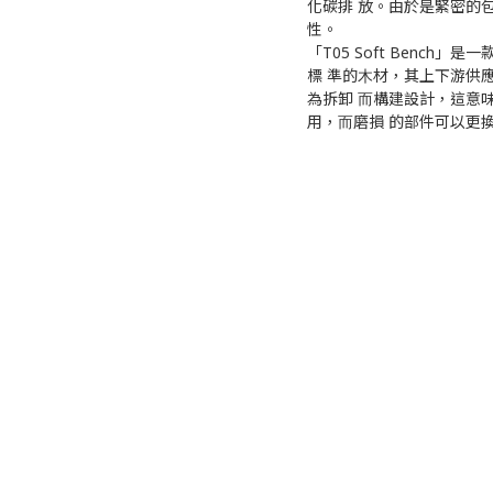
化碳排 放。由於是緊密的
性。
「T05 Soft Bench
標 準的⽊材，其上下游供應鏈也
為拆卸 ⽽構建設計，這意
⽤，⽽磨損 的部件可以更