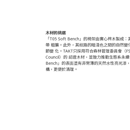
⽊材的挑選
「T05 Soft Bench」的椅架由實⼼梣⽊
帶 粗獷。此外，其紋路的暗淺⾊之間的⾃然變
節變 化。TAKT只採⽤符合森林管理委員會（FSC，For
Council）的 認證⽊材，並致⼒推動⽣態系永續發
Bench」的表⾯塗有非常薄的天然⽔性亮光漆
構，更便於清理。