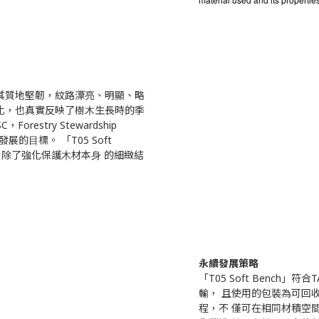
製成：其質地堅韌，紋路漂亮、明顯、略
化，也真實反映了樹⽊⽣長時的季
estry Stewardship
展的⽬標。 「T05 Soft
，除了強化保護⽊材本⾝ 的細緻結
永續發展策略
「T05 Soft Bench
輸， 且使⽤的包裝為可回
程，不 僅可在相同材積空