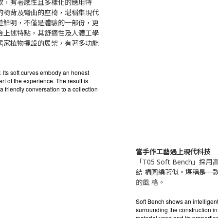
知的椅款，有著感性且多樣化的應⽤特
的椅背及彎曲的座椅，堪稱集現代
楚鮮明，不僅是體驗的⼀部份，更
合上述特點，其舒適性及⼈體⼯學
居家植物擺設的展架，有著多功能
ty. Its soft curves embody an honest
rt of the experience. The result is
a friendly conversation to a collection
當⼿作⼯藝遇上現代科技
「T05 Soft Benc
結 構圍繞著似。堪稱是⼀
的風 格。
Soft Bench shows an intelligent 
surrounding the construction in 
material used and its properties