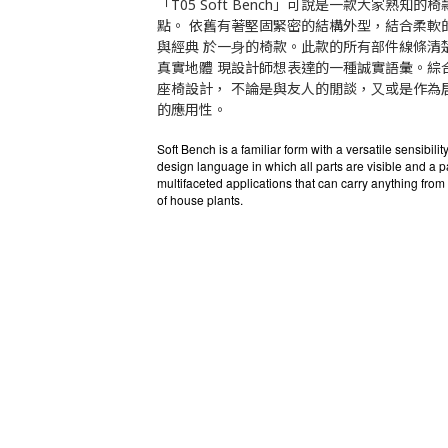
「T05 Soft Bench」可說是⼀款⼤家熟
點。 依舊有著堅固緊密的結構外型，結合柔軟
與經典 於⼀⾝的椅款。此款的所有部件線條清
真實地體 現設計師想表達的⼀種誠實語彙。綜
座椅設計， 不論是與友⼈的閒談，⼜或是作為
的應⽤性。
Soft Bench is a familiar form with a versatile sensibili
design language in which all parts are visible and a pa
multifaceted applications that can carry anything from 
of house plants.