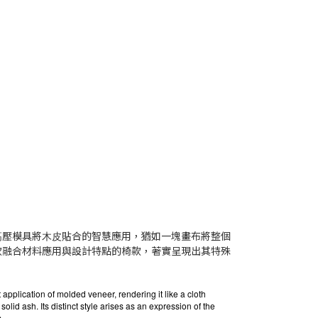
h」採⽤⾼壓模具將⽊⽪貼合的智慧應⽤，猶如⼀塊畫布將整個
款融合材料應⽤與設計特點的椅款，著實呈現出其特殊
application of molded veneer, rendering it like a cloth
solid ash. Its distinct style arises as an expression of the
.