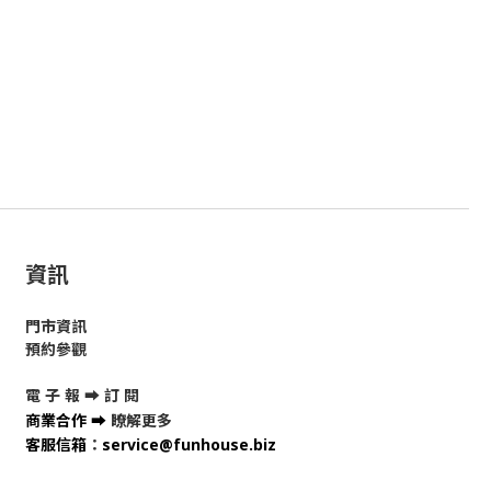
資訊
門市資訊
預約參觀
電 子 報 ➡
訂 閱
商業合作
➡
瞭解更多
客服信箱
：
service@funhouse.biz