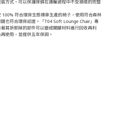
包裝⽅式，可以保護傢俱在運輸過程中不受損壞的完整
」是⼀款 100% 符合環保⽣態標章⽣產的椅⼦，使⽤符合森林
符合環保認證。「T04 Soft Lounge Chair」專
味著其拆卸掉的部件可以變成關鍵材料進⾏回收再利
換再使⽤，並提供五年保固。