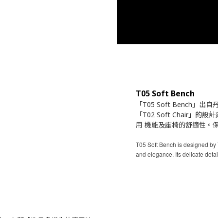
T05 Soft Bench
「T05 Soft Bench」
「T02 Soft Chai
⽤ 機能及座椅的舒適性。
T05 Soft Bench is designed by 
and elegance. Its delicate detai