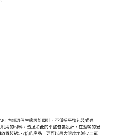
」符合TAKT內部環保⽣態設計原則，不僅採平整包裝式運
收利⽤的材料。透過如此的平整包裝設計，在運輸的過
間放置超過5-7倍的產品，更可以最⼤限度地減少⼆氧